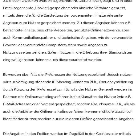
Zu diesen Zwecken werden sogenannte Nutzerprofile angelegt und in einer
Datei (sogenannte „Cookie“) gespeichert oder ähnliche Verfahren genutzt,
mittels derer die für die Darstellung der vorgenannten Inhalte relevante
Angaben zum Nutzer gespeichert werden. Zu diesen Angaben können z.B.
betrachtete Inhalte, besuchte Webseiten, genutzte Onlinenetzwerke, aber
auch Kommunikationspartner und technische Angaben, wie der verwendete
Browser, das verwendete Computersystem sowie Angaben zu
Nutzungszeiten gehören. Sofern Nutzer in die Erhebung ihrer Standortdaten
eingewilligt haben, können auch diese verarbeitet werden.
Es werden ebenfalls die IP-Adressen der Nutzer gespeichert. Jedoch nutzen
wir zur Verfügung stehende IP-Masking-Verfahren (d.h., Pseudonymisierung
durch Kürzung der IP-Adresse) zum Schutz der Nutzer. Generell werden im
Rahmen des Onlinemarketingverfahren keine Klardaten der Nutzer (wie z.B.
E-Mail-Adressen oder Namen) gespeichert, sondern Pseudonyme. D.h., wir als
auch die Anbieter der Onlinemarketingverfahren kennen nicht die tatsächlich
Identität der Nutzer, sondern nur die in deren Profilen gespeicherten Angaben.
Die Angaben in den Profilen werden im Regelfall in den Cookies oder mittels